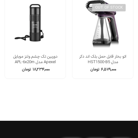
OUT OF STOCK
اتو بخار قابل حمل بلک اند دکر
دوربین تک چشم ولنز موبایل
مدل HST1500-B5
Apexel مدل APL-6x20m
۶,۵۷۹,۰۰۰
تومان
۱۸,۲۳۴,۰۰۰
تومان