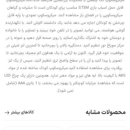
میکروسکوپ تک چشمی با محدوده بزرگنمایی قدرتمند 60x120x.میکروسکوپ
قابل حمل اسباب بازی STEM مناسب برای کودکان است تا حشرات و گیاهان
میکروسکوپی را در فضای باز مشاهده کنند. میکروسکوپ عمودی با پایه قابل
چرخش به کودکان اجازه می دهد مانند یک دانشمند کاوش کنند. با نگهدارنده
گوشی هوشمند، می توانید تصویر را در تلفن خود ببینید و تصاویر را با خانواده
و دوستان خود به اشتراک بگذارید.اسلاید را روی صحنه قرار دهید و نمونه را در
مرکز سوراخ نور تنظیم کنید. دستگیره بالابر را بچرخانید تا کمترین لنز شیئی در
موقعیت خود قرار گیرد. اکنون به آرامی با یک هدفون کم مصرف بچرخانید تا
تصویر را پیدا کنید و آن را در سطح واضح تری تنظیم کنید، سپس از یک لنز
پرقدرت برای مشاهده استفاده کنید.میکروسکوپ کودک ساخته شده از مواد
ABS با کیفیت بالا. لبه های تیز و مواد مضر ندارد. همچنین دارای یک چراغ LED
است که مشاهده جزئیات کوچکتر را بهبود می بخشد، با 1 باتری AAA (شامل
نمی شود).
محصولات مشابه
کالاهای بیشتر