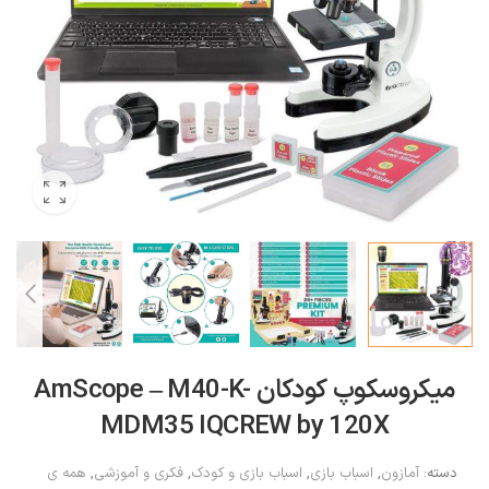
میکروسکوپ کودکان AmScope – M40-K-
MDM35 IQCREW by 120X
دسته:
آمازون
,
اسباب بازی
,
اسباب بازی و کودک
,
فکری و آموزشی
,
همه ی