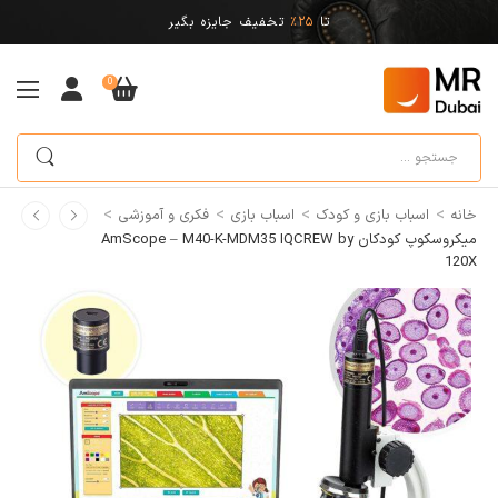
تا
25%
تخفیف جایزه بگیر
0
>
>
>
>
خانه
اسباب بازی و کودک
اسباب بازی
فکری و آموزشی
میکروسکوپ کودکان AmScope – M40-K-MDM35 IQCREW by
120X