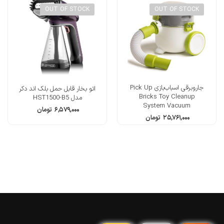
OUT OF STOCK
OUT OF STOCK
جاروبرقی اسباب‌بازی Pick Up
اتو بخار قابل حمل بلک اند دکر
Bricks Toy Cleanup
مدل HST1500-B5
System Vacuum
۶,۵۷۹,۰۰۰
تومان
۲۵,۷۶۱,۰۰۰
تومان