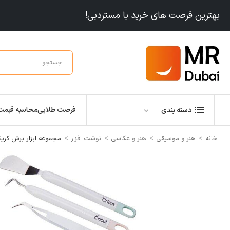
بهترین فرصت های خرید با مستردبی!
فرصت طلایی
محاسبه قیمت
دسته بندی
>
>
>
>
خانه
هنر و موسیقی
هنر و عکاسی
نوشت افزار
مجموعه ابزار برش کریکات  basic tool set