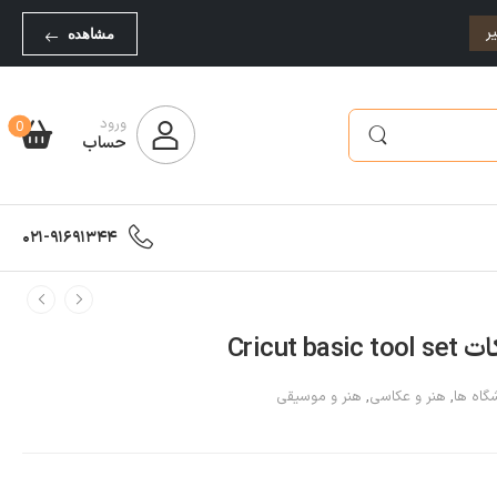
ر
مشاهده
ورود
0
حساب
021-91691344
Cricut
گاه ها
,
هنر و عکاسی
,
هنر و موسیقی