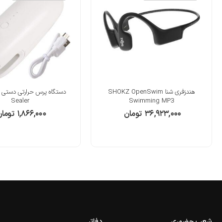
هندزفری شنا SHOKZ OpenSwim
Sealer
Swimming MP3
۳۶,۹۲۳,۰۰۰
تومان
۱,۸۶۶,۰۰۰
توما
شعب حضوری
دفاتر