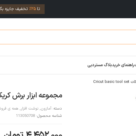
تا
25%
تخفیف جایزه بگی
راهنمای خرید
بلاگ مستردبی
Cricut
مجموعه ابزار برش کریکات  basic tool set
دسته:
آمازون
,
نوشت افزار
,
همه ی فروش
شناسه محصول:
113050708
۴,۴۵۲,۰۰۰
تومان