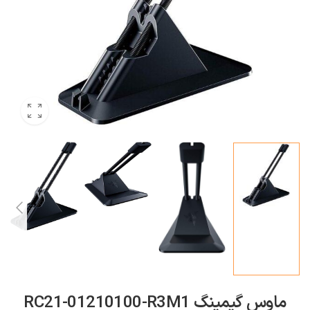
ماوس گیمینگ ‎RC21-01210100-R3M1