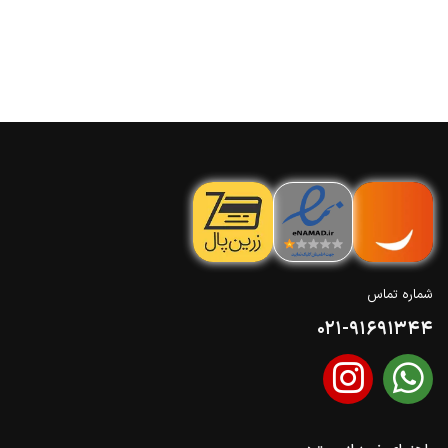
شماره تماس
021-91691344