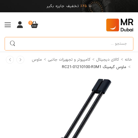
تا
25%
تخفیف جایزه بگیر
0
>
>
>
خانه
کالای دیجیتال
کامپیوتر و تجهیزات جانبی
ماوس
>
ماوس گیمینگ ‎RC21-01210100-R3M1