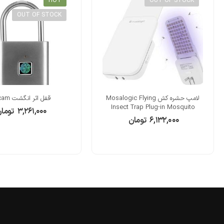
HOT
OUT OF STOCK
OUT OF STOCK
لامپ حشره کش Mosalogic Flying
قفل اثر انگشت Eacam
Insect Trap Plug-in Mosquito
۳,۲۶۱,۰۰۰
توما
۶,۱۳۲,۰۰۰
تومان