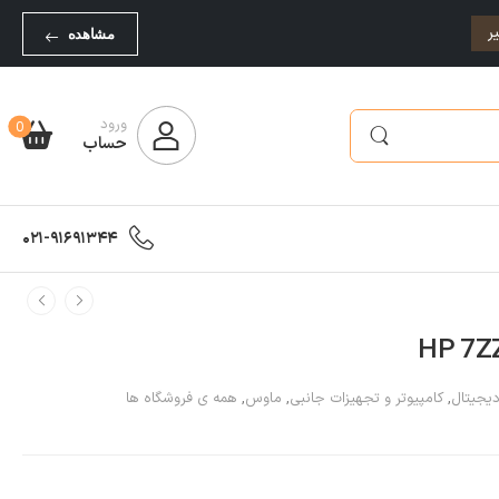
ر
مشاهده
ورود
0
حساب
021-91691344
دیجیتال
,
کامپیوتر و تجهیزات جانبی
,
ماوس
,
همه ی فروشگاه ها