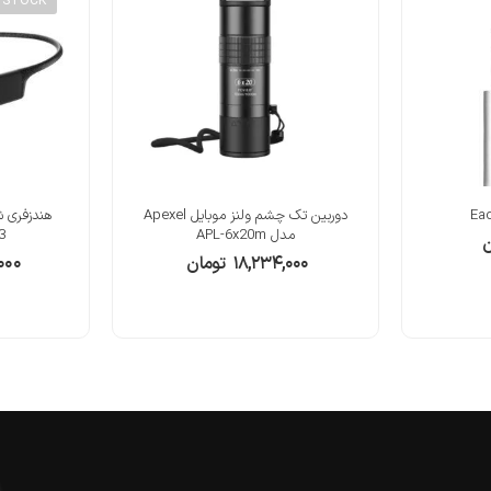
 STOCK
دوربین تک چشم ولنز موبایل Apexel
مدل APL-6x20m
3
ن
۱۸,۲۳۴,۰۰۰
تومان
۰۰۰