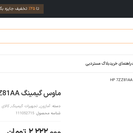
تا
25%
تخفیف جایزه بگی
راهنمای خرید
بلاگ مستردبی
ماوس گیمینگ HP 7ZZ81AA
دسته:
آمازون
,
تجهیزات گیمینگ
,
کالای 
شناسه محصول:
111052715
۲,۲۲۲,۰۰۰
تومان