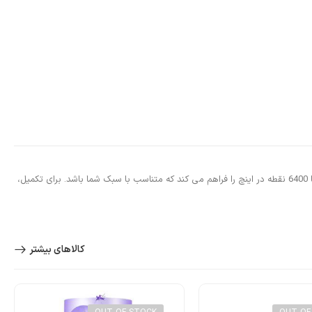
ماوس گیمینگ HP 7ZZ81AA با زولوشن سنسور نوری دوسویه تا 6400 DPI و روشنایی RGB – 7ZZ81AA، M260 همچنین امکان تنظیم رزولوشن از 800 نقطه در اینچ تا 6400 نقطه در اینچ را فراهم می کند که متناسب با سبک شما باشد. برای تکمیل،
کالاهای بیشتر