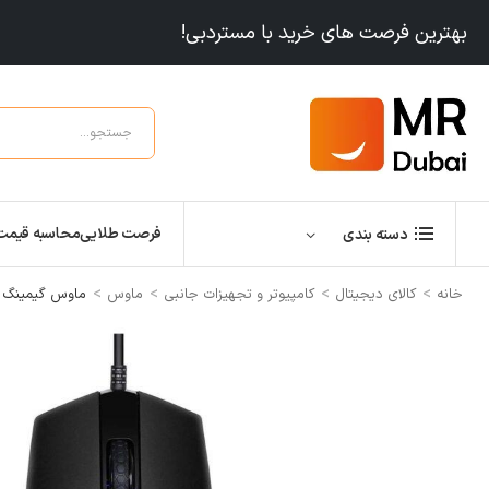
بهترین فرصت های خرید با مستردبی!
فرصت طلایی
محاسبه قیمت
دسته بندی
>
>
>
>
خانه
کالای دیجیتال
کامپیوتر و تجهیزات جانبی
ماوس
ماوس گیمینگ HP 7ZZ81AA