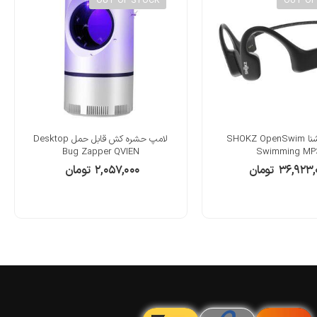
OUT OF STOCK
OUT OF
هندزفری شنا SHOKZ OpenSwim
لامپ حشره کش قابل حمل Desktop
Bug Zapper QVIEN
Swimming MP
۳۶,۹۲۳,
تومان
۲,۰۵۷,۰۰۰
تومان