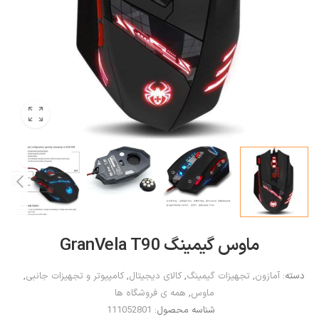
ماوس گیمینگ GranVela ‎T90
دسته:
آمازون
,
تجهیزات گیمینگ
,
کالای دیجیتال
,
کامپیوتر و تجهیزات جانبی
,
ماوس
,
همه ی فروشگاه ها
شناسه محصول:
111052801