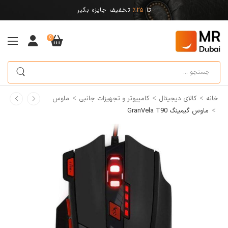
تا
25%
تخفیف جایزه بگیر
0
>
>
>
خانه
کالای دیجیتال
کامپیوتر و تجهیزات جانبی
ماوس
>
ماوس گیمینگ GranVela ‎T90