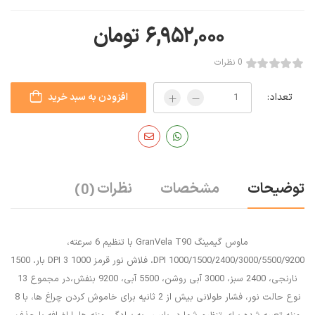
۶,۹۵۲,۰۰۰
تومان
0 نظرات
تعداد:
افزودن به سبد خرید
توضیحات
مشخصات
نظرات
(0)
ماوس گیمینگ GranVela ‎T90 با تنظیم 6 سرعته،
1000/1500/2400/3000/5500/9200 DPI، فلاش نور قرمز 1000 DPI 3 بار، 1500
نارنجی، 2400 سبز، 3000 آبی روشن، 5500 آبی، 9200 بنفش،در مجموع 13
نوع حالت نور، فشار طولانی بیش از 2 ثانیه برای خاموش کردن چراغ ها، با 8