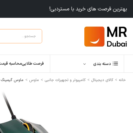
بهترین فرصت های خرید با مستردبی!
فرصت طلایی
محاسبه قیمت
دسته بندی
>
>
>
>
خانه
کالای دیجیتال
کامپیوتر و تجهیزات جانبی
ماوس
ماوس گیمینگ Cooler Master MM711