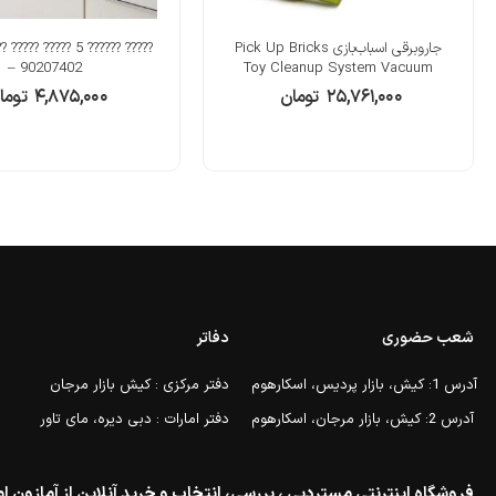
جاروبرقی اسباب‌بازی Pick Up Bricks
– 90207402
Toy Cleanup System Vacuum
۲۵,۷۶۱,۰۰۰
تومان
۴,۸۷۵,۰۰۰
توما
شعب حضوری
دفاتر
آدرس 1: کیش، بازار پردیس، اسکارهوم
دفتر مرکزی : کیش بازار مرجان
آدرس 2: کیش، بازار مرجان، اسکارهوم
دفتر امارات : دبی دیره، مای تاور
فروشگاه اینترنتی مستردبی ، بررسی، انتخاب و خرید آنلاین از آمازون ام