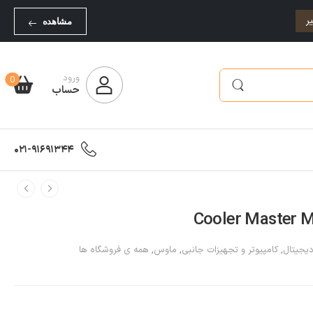
ر
مشاهده
ورود
0
حساب
021-91691344
دیجیتال
,
کامپیوتر و تجهیزات جانبی
,
ماوس
,
همه ی فروشگاه ها