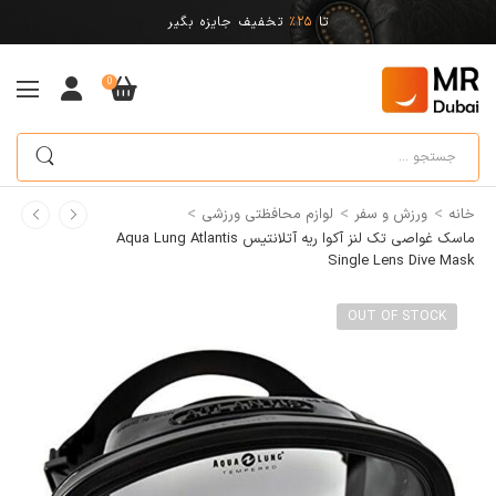
تا
25%
تخفیف جایزه بگیر
0
>
>
>
خانه
ورزش و سفر
لوازم محافظتی ورزشی
ماسک غواصی تک لنز آکوا ریه آتلانتیس Aqua Lung Atlantis
Single Lens Dive Mask
OUT OF STOCK