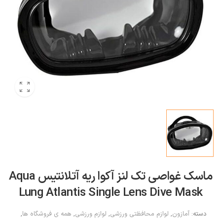
ماسک غواصی تک لنز آکوا ریه آتلانتیس Aqua
Lung Atlantis Single Lens Dive Mask
دسته:
آمازون
,
لوازم محافظتی ورزشی
,
لوازم ورزشی
,
همه ی فروشگاه ها
,