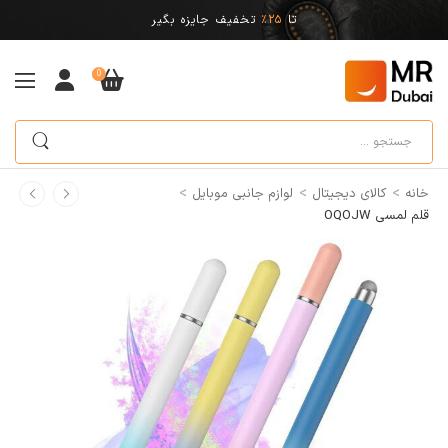
تا
25%
تخفیف جایزه بگیر
0
>
>
>
خانه
کالای دیجیتال
لوازم جانبی موبایل
قلم لمسی OQOJW