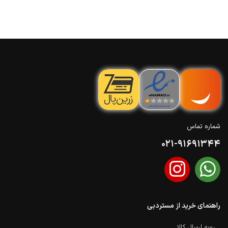
شماره تماس
021-91691344
راهنمای خرید از مستردبی
رویه ارسال کالا