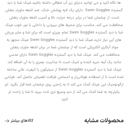
ها نگاه کنید و می توانید دنیای زیر آب شفافی داشته باشید.عینک شنا با دید
گسترده Swim Goggles دارای یک لایه پوشش خنک، ضد اشعه ماوراء بنفش
است، از چشمان شما در برابر درجه حرارت بالا و آسیب اشعه ماوراء بنفش
محافظت می کند، مناسب برای محیط های بیرونی یا داخلی با نور خوب.عینک
شنا با دید گسترده Swim Goggles تمام چیزی است که برای شنا و سایر ورزش
های آبی نیاز دارید.عینک شنا با دید گسترده Swim Goggles عینک مجهز به
مواد آبکاری الکتریکی است که از چشمان شما در برابر اشعه ماوراء بنفش
محافظت می کند. عینک شنا با دید گسترده Swim Goggles دارای عدسی
مانند یک آینه خیره کننده و شیک است تا جذابیت بصری را به آن اضافه کند.
عینک شنا با دید گسترده Swim Goggles از سیلیکون با کیفیت عالی ساخته
شده است تا از استفاده طولانی‌تر و احساس ظرافت اطمینان حاصل کند. طراحی
ارگونومیک این عینک کمک می کند تا به راحتی روی چشمان شما قرار بگیرد. لنز
یکپارچه به شما کمک می کند از دید وسیع تری لذت ببرید تا شنا را راحت تر
کنید.
محصولات مشابه
کالاهای بیشتر