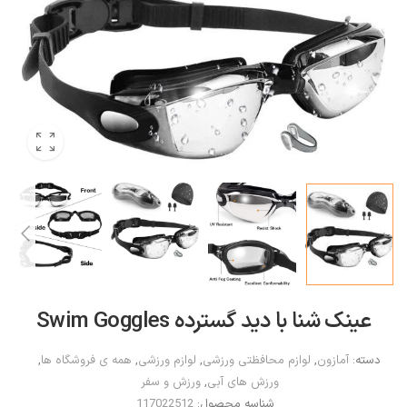
عینک شنا با دید گسترده Swim Goggles
دسته:
آمازون
,
لوازم محافظتی ورزشی
,
لوازم ورزشی
,
همه ی فروشگاه ها
,
ورزش های آبی
,
ورزش و سفر
شناسه محصول:
117022512