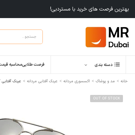
بهترین فرصت های خرید با مستردبی!
فرصت طلایی
محاسبه قیمت
دسته بندی
>
>
>
>
خانه
مد و پوشاک
اکسسوری مردانه
عینک آفتابی مردانه
عینک آفتابی کلاسیک پلاریزه Sunglasses
OUT OF STOCK