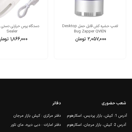
لامپ حشره کش قابل حمل Desktop
Sealer
Bug Zapper QVIEN
۲,۰۵۷,۰۰۰
تومان
۱,۸۶۶,۰۰۰
توما
شعب حضوری
دفاتر
آدرس 1: کیش، بازار پردیس، اسکارهوم
دفتر مرکزی : کیش بازار مرجان
آدرس 2: کیش، بازار مرجان، اسکارهوم
دفتر امارات : دبی دیره، مای تاور