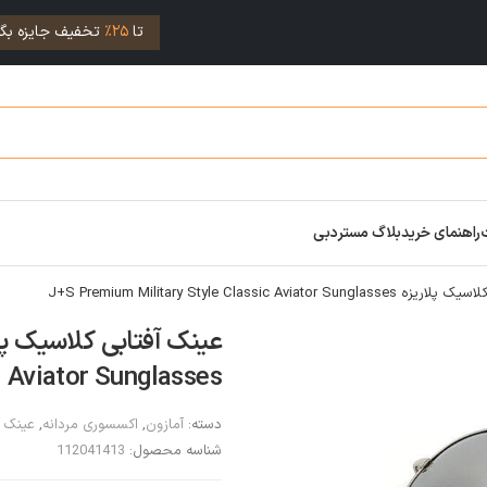
تا
25%
تخفیف جایزه بگی
راهنمای خرید
بلاگ مستردبی
J+S Premium Military Style Classic Aviator 
Aviator Sunglasses
دسته:
آمازون
,
اکسسوری مردانه
,
عینک آ
شناسه محصول:
112041413