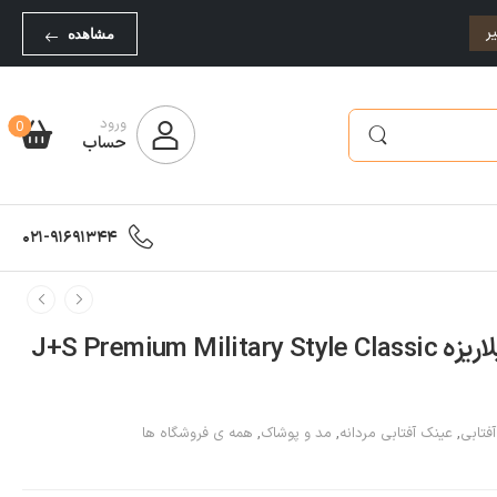
ر
مشاهده
ورود
0
حساب
021-91691344
عینک آفتابی کلاسیک پلاریزه J+S Premium Military Style Classic
فتابی
,
عینک آفتابی مردانه
,
مد و پوشاک
,
همه ی فروشگاه ها