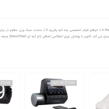
عینک آفتابی کلاسیک پلاریزه itary Style Classic Aviator Sunglasses
آنها را به گزینه ای ع
 STOCK
OUT OF STOCK