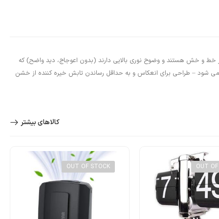
J S Premium Mil لنزهای فیلتر تخصصی چند لایه پلاریزه J S سخت، سبک وزن، مقاوم در برابر خط و خش هستند و وضوح نوری بالایی دارند (بدون اعوجاج، دید واضح) که
الی برای فعالیت های عمومی در فضای باز و ورزش های آبی تبدیل می کند. اکنون با پوشش نوری انعکاسی اضافی (لنز آینه ای Revo/Flash) عرضه می شود – طراحی برای انعکاس و به حداقل رساندن تابش خیره کننده از خشن
کالاهای بیشتر
OUT OF STOCK
OUT OF