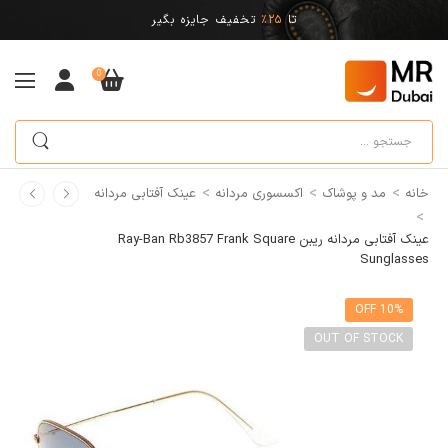
تا
25%
تخفیف جایزه بگیر
0
>
>
>
خانه
مد و پوشاک
اکسسوری مردانه
عینک آفتابی مردانه
>
عینک آفتابی مردانه ریبن Ray-Ban Rb3857 Frank Square
Sunglasses
10% OFF
OUT OF STOCK