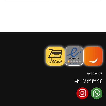
شماره تماس
021-91691344