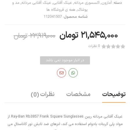
دسته:
آمازون
,
اکسسوری مردانه
,
عینک آفتابی
,
عینک آفتابی مردانه
,
مد و
پوشاک
,
همه ی فروشگاه ها
شناسه محصول:
112041507
۲۱,۵۴۵,۰۰۰
تومان
۲۳,۹۱۹,۰۰۰
تومان
0 نظرات
در انبار موجود نمی باشد
توضیحات
مشخصات
نظرات
(0)
عینک آفتابی مردانه ریبن Ray-Ban Rb3857 Frank Square Sunglasses از
مواد پلی کربنات بادوام استفاده می کند، لنزهای ضد تابش نور کاناستال می