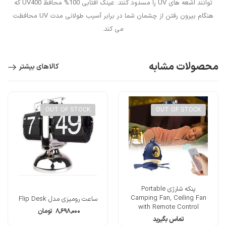
توانند اشعه های UV را مسدود کنند. عینک آفتابی 100% محافظ UV400 که
هنگام بیرون رفتن از چشمان شما در برابر آسیب طولانی مدت UV محافظت
می کند.
محصولات مشابه
کالاهای بیشتر
OUT OF STOCK
OUT OF STOCK
پنکه شارژی Portable
Camping Fan, Ceiling Fan
ساعت رومیزی مدل Flip Desk
with Remote Control
۸,۶۹۸,۰۰۰
تومان
تماس بگیرید