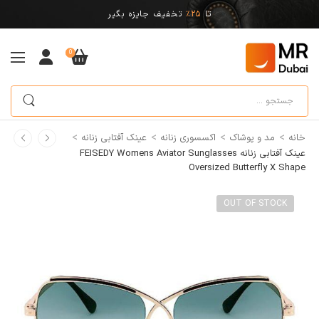
تا
25%
تخفیف جایزه بگیر
0
>
>
>
>
خانه
مد و پوشاک
اکسسوری زنانه
عینک آفتابی زنانه
عینک آفتابی زنانه FEISEDY Womens Aviator Sunglasses
Oversized Butterfly X Shape
OUT OF STOCK