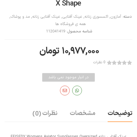
X Shape
دسته:
آمازون
,
اکسسوری زنانه
,
عینک آفتابی
,
عینک آفتابی زنانه
,
مد و پوشاک
,
همه ی فروشگاه ها
شناسه محصول:
112041419
۱۰,۹۷۷,۰۰۰
تومان
0 نظرات
در انبار موجود نمی باشد
توضیحات
مشخصات
نظرات
(0)
عینک آفتابی زنانه FEISEDY Womens Aviator Sunglasses Oversized