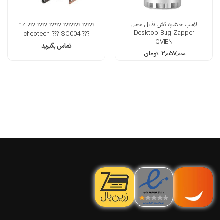
لامپ حشره کش قابل حمل
????? ??????? ????? ???? ??? 14
Desktop Bug Zapper
??? cheotech ??? SC004
QVIEN
تماس بگیرید
۲,۰۵۷,۰۰۰
تومان