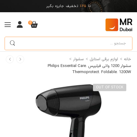
تا
25%
تخفیف جایزه بگیر
0
>
>
>
خانه
لوازم برقی استایل
سشوار
سشوار 1200 واتی فیلیپس Philips Essential Care.
Thermoprotect. Foldable. 1200W
OUT OF STOCK