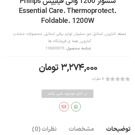
سشوار 1200 واتی فیلیپس Philips
Essential Care. Thermoprotect.
Foldable. 1200W
دسته:
آمازون
,
استایل مو
,
سشوار
,
لوازم برقی استایل
,
محصولات منتخب
آمازون
,
همه ی فروشگاه ها
شناسه محصول:
116033015
۳,۲۷۴,۰۰۰
تومان
0 نظرات
در انبار موجود نمی باشد
توضیحات
مشخصات
نظرات
(0)