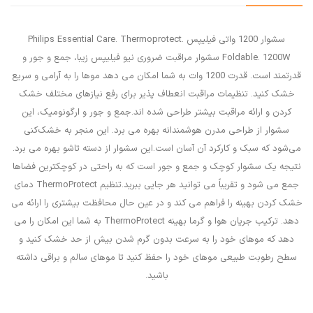
سشوار 1200 واتی فیلیپس Philips Essential Care. Thermoprotect.
Foldable. 1200W سشوار مراقبت ضروری نیو فیلیپس زیبا، جمع و جور و
قدرتمند است. قدرت 1200 وات به شما امکان می دهد موها را به آرامی و سریع
خشک کنید. تنظیمات مراقبت انعطاف پذیر برای رفع نیازهای مختلف خشک
کردن و ارائه مراقبت بیشتر طراحی شده اند.جمع و جور و ارگونومیک، این
سشوار از طراحی مدرن هوشمندانه بهره می برد. این منجر به خشک‌کنی
می‌شود که سبک و کارکرد آن آسان است.این سشوار از دسته تاشو بهره می برد.
نتیجه یک سشوار کوچک و جمع و جور است که به راحتی در کوچکترین فضاها
جمع می شود و تقریباً می توانید هر جایی ببرید.تنظیم ThermoProtect دمای
خشک کردن بهینه را فراهم می کند و در عین حال محافظت بیشتری را ارائه می
دهد. ترکیب جریان هوا و گرما بهینه ThermoProtect به شما این امکان را می
دهد که موهای خود را به سرعت بدون گرم شدن بیش از حد خشک کنید و
سطح رطوبت طبیعی موهای خود را حفظ کنید تا موهای سالم و براقی داشته
باشید.