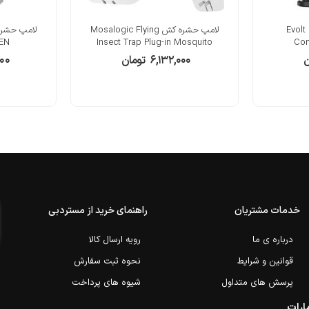
Evolt PB-20
لامپ حشره کش Mosalogic Flying
IEN
Insect Trap Plug-in Mosquito
Com
ن
۶,۱۳۲,۰۰۰
تومان
۰۰
خدمات مشتریان
راهنمای خرید از مستردبی
درباره ی ما
رویه ارسال کالا
قوانین و شرایط
نحوه ثبت سفارش
پرسش های متداول
شیوه های پرداخت
ارات