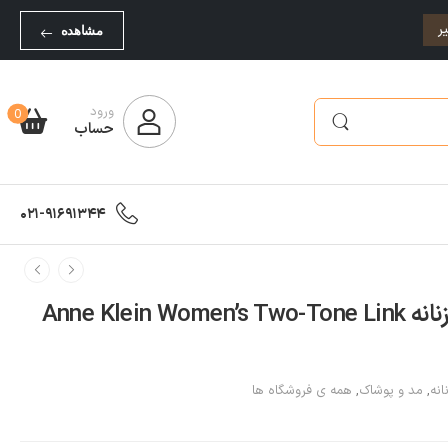
ر
مشاهده
ورود
0
حساب
021-91691344
ساعت مچی و دستبند زنانه Anne Klein Women’s Two-Tone Link
انه
,
مد و پوشاک
,
همه ی فروشگاه ها