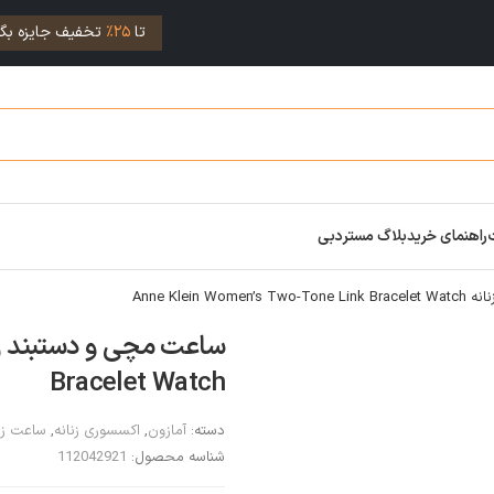
تا
25%
تخفیف جایزه بگی
راهنمای خرید
بلاگ مستردبی
Anne Klein 
Bracelet Watch
دسته:
آمازون
,
اکسسوری زنانه
,
ساعت زن
شناسه محصول:
112042921