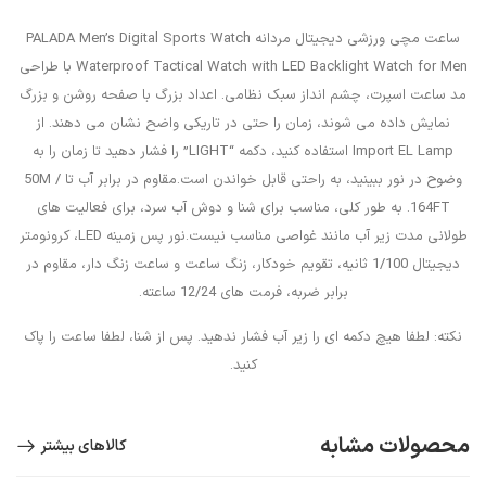
ساعت مچی ورزشی دیجیتال مردانه PALADA Men’s Digital Sports Watch
Waterproof Tactical Watch with LED Backlight Watch for Men با طراحی
مد ساعت اسپرت، چشم انداز سبک نظامی. اعداد بزرگ با صفحه روشن و بزرگ
نمایش داده می شوند، زمان را حتی در تاریکی واضح نشان می دهند. از
Import EL Lamp استفاده کنید، دکمه “LIGHT” را فشار دهید تا زمان را به
وضوح در نور ببینید، به راحتی قابل خواندن است.مقاوم در برابر آب تا 50M /
164FT. به طور کلی، مناسب برای شنا و دوش آب سرد، برای فعالیت های
طولانی مدت زیر آب مانند غواصی مناسب نیست.نور پس زمینه LED، کرونومتر
دیجیتال 1/100 ثانیه، تقویم خودکار، زنگ ساعت و ساعت زنگ دار، مقاوم در
برابر ضربه، فرمت های 12/24 ساعته.
نکته: لطفا هیچ دکمه ای را زیر آب فشار ندهید. پس از شنا، لطفا ساعت را پاک
کنید.
محصولات مشابه
کالاهای بیشتر