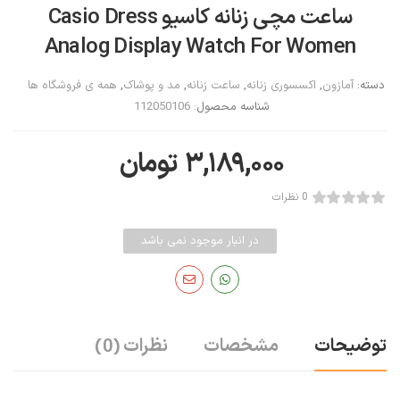
ساعت مچی زنانه کاسیو Casio Dress
Analog Display Watch For Women
دسته:
آمازون
,
اکسسوری زنانه
,
ساعت زنانه
,
مد و پوشاک
,
همه ی فروشگاه ها
شناسه محصول:
112050106
۳,۱۸۹,۰۰۰
تومان
0 نظرات
در انبار موجود نمی باشد
توضیحات
مشخصات
نظرات
(0)