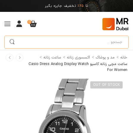
تا
25%
تخفیف جایزه بگیر
0
>
>
>
>
خانه
مد و پوشاک
اکسسوری زنانه
ساعت زنانه
ساعت مچی زنانه کاسیو Casio Dress Analog Display Watch
For Women
OUT OF STOCK