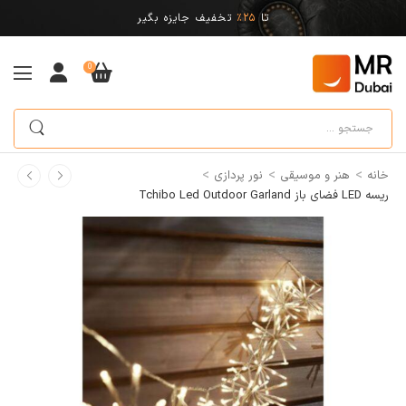
تا
25%
تخفیف جایزه بگیر
0
>
>
>
خانه
هنر و موسیقی
نور پردازی
ریسه LED فضای باز Tchibo Led Outdoor Garland