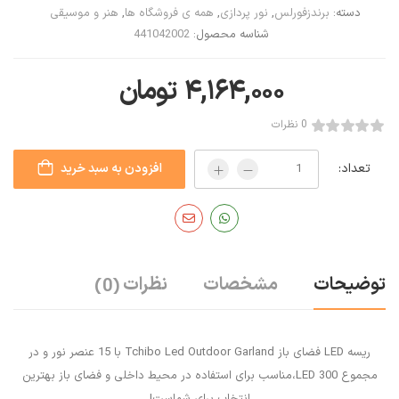
دسته:
برندزفورلس
,
نور پردازی
,
همه ی فروشگاه ها
,
هنر و موسیقی
شناسه محصول:
441042002
۴,۱۶۴,۰۰۰
تومان
0 نظرات
تعداد:
افزودن به سبد خرید
توضیحات
مشخصات
نظرات
(0)
ریسه LED فضای باز Tchibo Led Outdoor Garland با 15 عنصر نور و در
مجموع 300 LED،مناسب برای استفاده در محیط داخلی و فضای باز بهترین