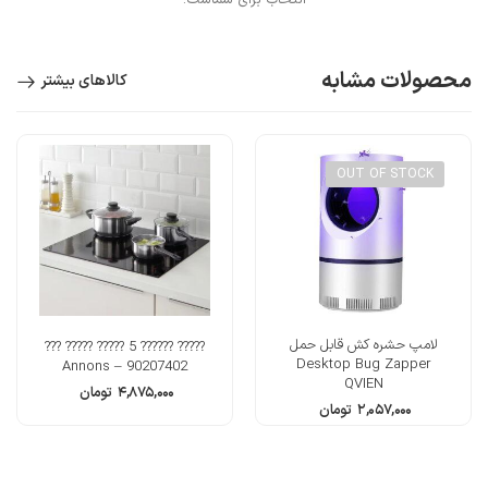
انتخاب برای شماست!
محصولات مشابه
کالاهای بیشتر
OUT OF STOCK
لامپ حشره کش قابل حمل
????? ?????? 5 ????? ????? ???
Desktop Bug Zapper
Annons – 90207402
QVIEN
۴,۸۷۵,۰۰۰
تومان
۲,۰۵۷,۰۰۰
تومان