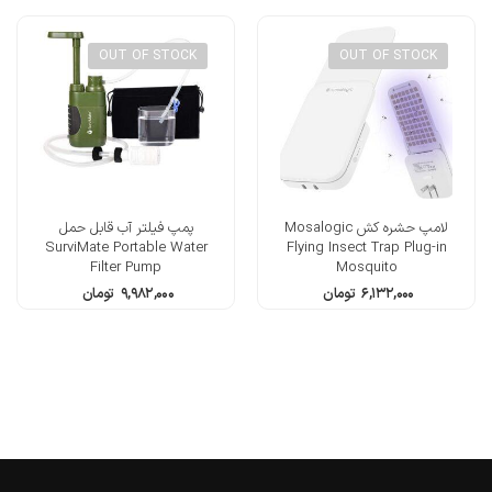
OUT OF STOCK
OUT OF STOCK
لامپ حشره کش Mosalogic
پمپ فیلتر آب قابل حمل
SurviMate Portable Water
Flying Insect Trap Plug-in
Filter Pump
Mosquito
۶,۱۳۲,۰۰۰
تومان
۹,۹۸۲,۰۰۰
تومان