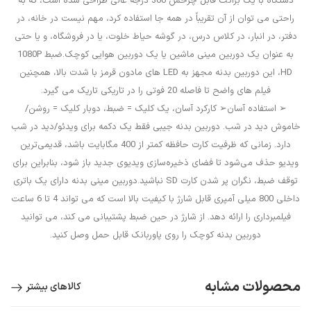
دستگاه با یک براکت قابل چرخش 360 درجه عالی طراحی شده است، که به
راحتی می توان از آن تقریباً در همه جا استفاده کرد، مهم نیست در خانه، در
دفتر، در انبار، در کلاس درس، در گوشه حیاط خلوت، یا در فروشگاه، و یا حتی
به عنوان یک دوربین مینی ماشین یا یک دوربین هوایی کوچک.ضبط 1080P
HD، این دوربین بدنه مجهز به LED های مادون قرمز با شدت بالا، همچنین
فیلم های واضح تا فاصله 20 فوتی را در تاریکی تاریک می گیرد.
➢ استفاده آسان➢ کارکرد آسان، یک کلیک = ضبط، دوبار کلیک = روشن/
خاموش دید در شب. دوربین بدنه جیبی فقط یک دکمه برای ویدئو/دید در شب
دارد. زمانی که ظرفیت کارت حافظه کمتر از 400 مگابایت باشد، قدیمی‌ترین
ویدیو حذف می‌شود تا فضای ذخیره‌سازی ویدیوی جدید باز شود، بنابراین برای
توقف ضبط، نگران پر شدن کارت SD نباشید.دوربین مینی بدنه دارای یک باتری
داخلی 800 میلی آمپری قابل شارژ با کیفیت بالا است که می تواند 4 تا 6 ساعت
فیلمبرداری را ارائه دهد. از شارژ در حین ضبط پشتیبانی می کند، می توانید
دوربین بدنه کوچک را روی پاوربانک قابل حمل وصل کنید.
محصولات مشابه
کالاهای بیشتر