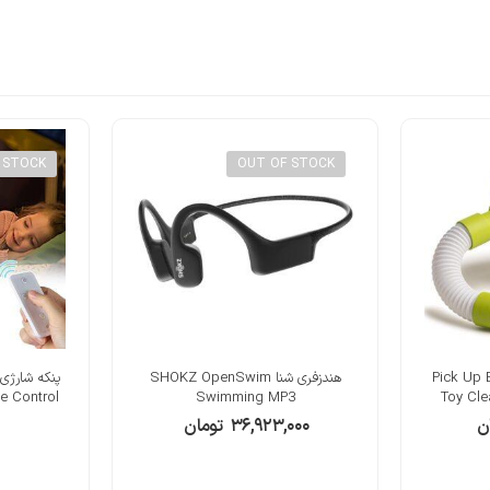
 STOCK
OUT OF STOCK
ب‌بازی Pick Up Bricks
هندزفری شنا SHOKZ OpenSwim
e Control
Swimming MP3
Toy Cl
ن
۳۶,۹۲۳,۰۰۰
تومان