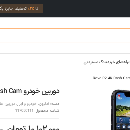
تا
25%
تخفیف جایزه بگی
راهنمای خرید
بلاگ مستردبی
دوربین خودرو Rove R2-4K Dash Cam
دسته:
آمازون
,
خودرو و ابزار
,
دوربین ع
شناسه محصول:
117050111
۱۰,۱۰۲,۰۰۰
تومان