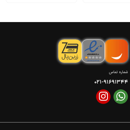
شماره تماس
021-91691344