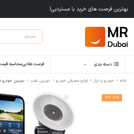
بهترین فرصت های خرید با مستردبی!
فرصت طلایی
محاسبه قیمت
دسته بندی
>
>
>
>
خانه
خودرو و ابزار
لوازم مصرفی خودرو
دوربین عقب
دوربین خودرو Rove R2-4K Dash Cam
15% OFF