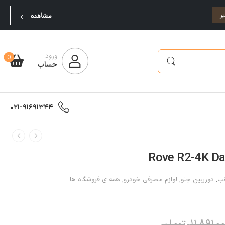
ر
مشاهده
ورود
0
حساب
021-91691344
قب
,
دورربین جلو
,
لوازم مصرفی خودرو
,
همه ی فروشگاه ها