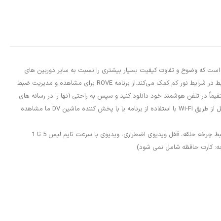
2 ضبط کند. کیفیت ضبط ویدیوی فوق اچ دی به قدری خوب است که وضوح و تفاوت کیفیت بسیار بیشتری را نسبت به سایر دوربین های
داشبورد مشاهده خواهید کرد. فناوری انقلابی Super Night Vision (فیلم‌دهنده فوق‌العاده کم NT96660 SONY IMX335) به گرفتن فیلم و تصاویر نسبتاً واضح‌تر از ضبط در شرایط نور کم کمک می‌کند.از برنامه ROVE برای مشاهده و مدیریت ضبط
iOS و اندروید خود استفاده کنید. با استفاده از این برنامه می توانید ویدیوهای 4k ضبط شده خود را مستقیماً در تلفن هوشمند خود دانلود کنید و سپس به راحتی آنها را در رسانه های
اجتماعی با دوستان و خانواده به اشتراک بگذارید.- GPS داخلی به دقت موقعیت و سرعت رانندگی شما را ثبت می کند. مسیر رانندگی و ردیاب خود را در نقشه های گوگل از طریق Wi-Fi با استفاده از برنامه یا با پخش کننده ماشین DV ما مشاهده
ویژگی‌ها با فناوری پیشرفته – دوربین داشبورد خودرو دارای دیافراگم f1.8 (بزرگ‌ترین در صنعت)، حالت پارک، تشخیص حرکت، لنز زاویه باز 150 درجه A ، سنسور G، ضبط چرخه حلقه، قفل ویدیوی اضطراری، ویدیوی با سرعت تایم لپس 5 تا 1