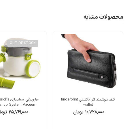
محصولات مشابه
OUT OF STOCK
کیف هوشمند اثر انگشتی fingerprint
جاروبرقی اسبا
eanup System Vacuum
wallet
۱۰,۷۲۸,۰۰۰
تومان
۲۵,۷۶۱,۰۰۰
توما