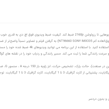
دوربین خودرو Rove R2-4K Dash Cam دوربین Rove R2-4k dash می تواند ویدیوهایی تا رزولوشن 160p
های دوربین خودرو Rove R2-4K Dash Cam در دستگاه های 