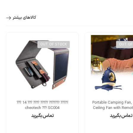
کالاهای بیشتر
OUT OF STOCK
OUT OF
پنکه شارژی Portable Camping Fan,
????? ??????? ????? ???? ??? 14 ???
cheotech ??? SC004
Ceiling Fan with Remot
تماس بگیرید
تماس بگیرید