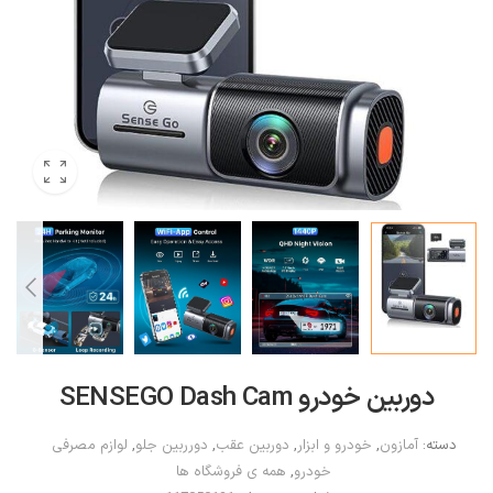
دوربین خودرو SENSEGO Dash Cam
دسته:
آمازون
,
خودرو و ابزار
,
دوربین عقب
,
دورربین جلو
,
لوازم مصرفی
خودرو
,
همه ی فروشگاه ها