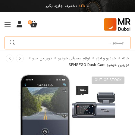
تا
25%
تخفیف جایزه بگیر
0
>
>
>
>
خانه
خودرو و ابزار
لوازم مصرفی خودرو
دورربین جلو
دوربین خودرو SENSEGO Dash Cam
OUT OF STOCK