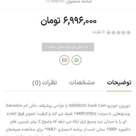
شناسه محصول:
117050121
۶,۹۹۶,۰۰۰
تومان
0 نظرات
در انبار موجود نمی باشد
توضیحات
مشخصات
نظرات
(0)
دوربین خودرو SENSEGO Dash Cam با طراحی پیشرفته، داش کم SenseGo
ویدیوهایی با سرعت 1440P/30fps ضبط می کند و کیفیت تصویر فوق العاده
ای را با میدان دید وسیع تری ارائه می دهد که وضوح 2 برابر دوربین های
داشبورد 1080P سنتی است.از برنامه انحصاری “YIMU” برای مشاهده ضبط‌های