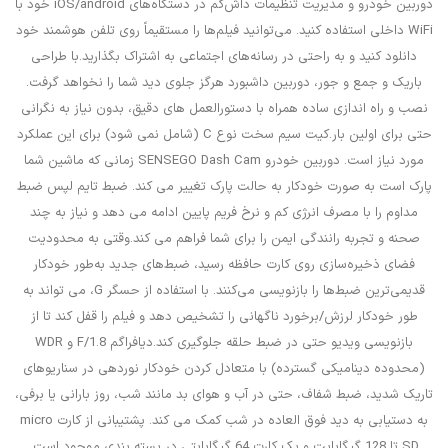
دوربین خودرو و مدیریت تنظیمات داش‌کم در دستگاه‌های iOS/android خود با
WiFi داخلی استفاده کنید. می‌توانید فیلم‌ها را مستقیماً روی تلفن هوشمند خود
دانلود کنید و به راحتی در رسانه‌های اجتماعی به اشتراک بگذارید.با طراحی
باریک و جمع و جور، دوربین داشبورد هرگز جلوی دید شما را نخواهد گرفت.
نصب و راه اندازی ساده همراه با دستورالعمل های دقیق، بدون نیاز به نگرانی
حتی برای اولین بار.کیت سیم سخت نوع C (شامل نمی شود) برای این عملکرد
مورد نیاز است. دوربین خودرو SENSEGO Dash Cam زمانی که ماشین شما
پارک است به صورت خودکار به حالت پارک تغییر می کند. ضبط تایم لپس ضبط
مداوم را با مصرف انرژی کم و نرخ فریم پایین ادامه می دهد و نیاز به چند
صحنه و تجربه رانندگی ایمن را برای شما فراهم می کند.وقتی به محدودیت
فضای ذخیره‌سازی روی کارت حافظه رسید، ضبط‌های جدید به‌طور خودکار
قدیمی‌ترین ضبط‌ها را بازنویسی می‌کنند. با استفاده از حسگر G، می تواند به
طور خودکار لرزش/برخورد ناگهانی را تشخیص دهد و فیلم را قفل کند تا از
بازنویسی ویدیو حتی در ضبط حلقه جلوگیری کند.دیافراگم F/1.8 و WDR
(محدوده دینامیکی گسترده) با متعادل کردن خودکار نوردهی در سناریوهای
تاریک شدید، ضبط شفاف، حتی در آب و هوای بد مانند شب، روز بارانی یا برفی،
به دستیابی به دید فوق العاده در شب کمک می کند. پشتیبانی از کارت micro
SD تا 128 گیگابایت و یک کارت 64 گیگابایتی در بسته بندی موجود است.