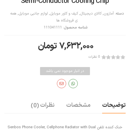
Semi-Conductor Cooling Chip
دسته:
آمازون
,
کالای دیجیتال
,
کیف و کاور موبایل
,
لوازم جانبی موبایل
,
همه
ی فروشگاه ها
شناسه محصول:
111041111
۷,۶۳۲,۰۰۰
تومان
0 نظرات
در انبار موجود نمی باشد
توضیحات
مشخصات
نظرات
(0)
خنک کننده تلفن Senbos Phone Cooler, Cellphone Radiator with Dual