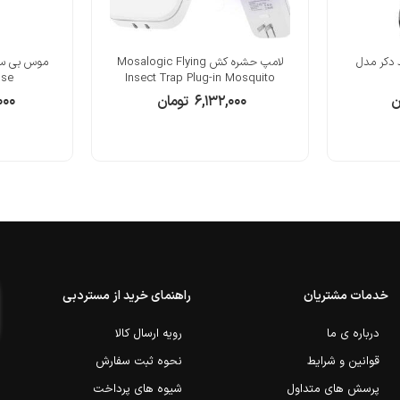
 دکر مدل
لامپ حشره کش Mosalogic Flying
use
Insect Trap Plug-in Mosquito
ن
۶,۱۳۲,۰۰۰
تومان
۰۰۰
خدمات مشتریان
راهنمای خرید از مستردبی
درباره ی ما
رویه ارسال کالا
قوانین و شرایط
نحوه ثبت سفارش
پرسش های متداول
شیوه های پرداخت