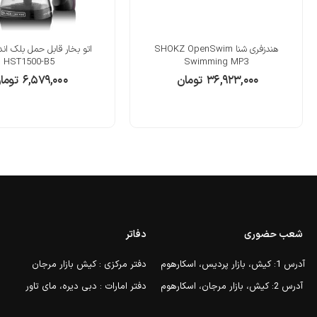
هندزفری شنا SHOKZ OpenSwim
اتو بخار قابل حمل بلک اند
HST1500-B5
Swimming MP3
۳۶,۹۲۳,۰۰۰
تومان
۶,۵۷۹,۰۰۰
توما
شعب حضوری
دفاتر
آدرس 1: کیش، بازار پردیس، اسکارهوم
دفتر مرکزی : کیش بازار مرجان
آدرس 2: کیش، بازار مرجان، اسکارهوم
دفتر امارات : دبی دیره، مای تاور