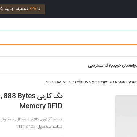
تا
25%
تخفیف جایزه بگی
راهنمای خرید
بلاگ مستردبی
تگ کارتی ytes
Memory RFID
دسته:
آمازون
,
کالای دیجیتال
,
کامپیوتر
شناسه محصول:
111052105