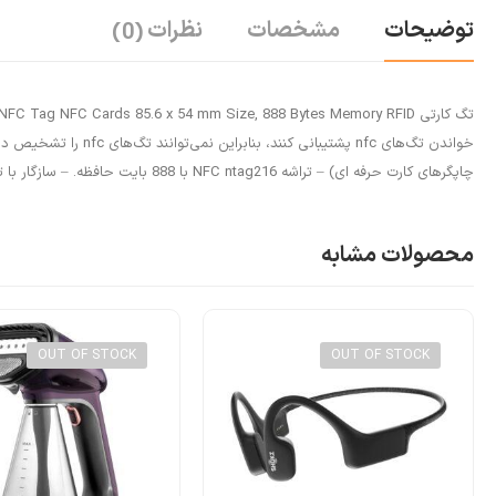
توضیحات
مشخصات
نظرات
(0)
خواندن تگ‌های nfc 
چاپگرهای کارت حرفه ای) – تراشه NFC ntag216 با 888 بایت حافظه. – سازگار با تمام گوشی های هوشمند NFC – برای استفاده بر روی سطوح فلزی طراحی نشده است.
محصولات مشابه
OUT OF STOCK
OUT OF STOCK