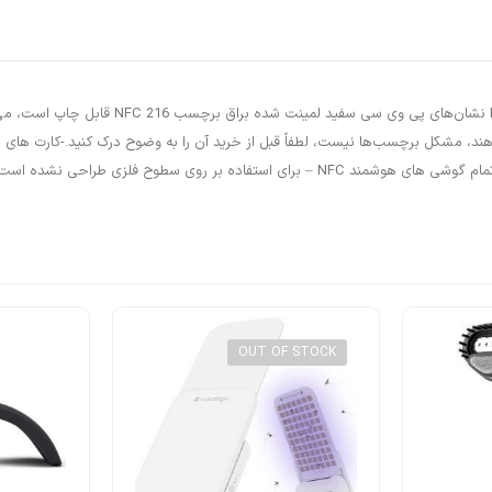
تگ کارتی  54 mm Size, 888 Bytes Memory RFID
پشتیبانی کنند، بنابراین نمی‌توانند تگ‌های nfc را تشخیص دهند، مشکل برچسب‌ها نیست، لطفاً قبل از خرید آن را 
OUT OF STOCK