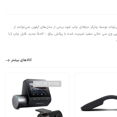
NFC Tag NFC Cards 85.6 x نشان‌های پی وی سی سفید لمینت شده براق برچسب NFC 216 قابل چاپ است، می‌تواند توسط چاپگر حرفه‌ای چاپ شود.برخی از مدل‌های آیفون نمی‌توانند از
به وضوح درک کنید.-کارت های پی وی سی خالی سفید لمینیت شده با روکش براق – کاملاً جدید، قابل چاپ (با
کالاهای بیشتر
OUT OF STOCK