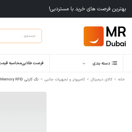
بهترین فرصت های خرید با مستردبی!
فرصت طلایی
محاسبه قیمت
دسته بندی
>
>
>
خانه
کالای دیجیتال
کامپیوتر و تجهیزات جانبی
تگ کارتی NFC Tag NFC Cards 85.6 x 54 mm Size, 888 Bytes Memory RFID