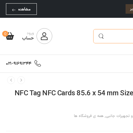
ر
مشاهده
ورود
0
حساب
021-91691344
NFC Tag NFC Cards 85.6 x 54 mm Size, 888 B
 و تجهیزات جانبی
,
همه ی فروشگاه ها