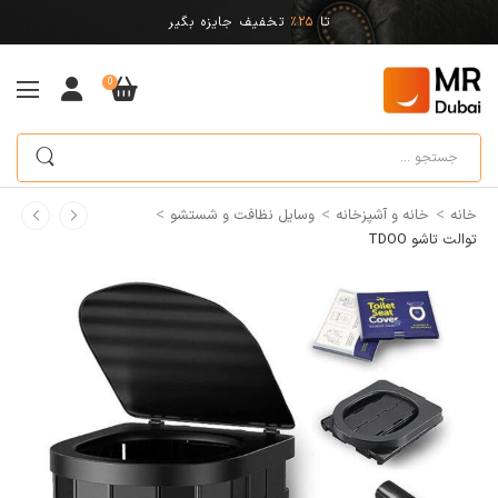
تا
25%
تخفیف جایزه بگیر
0
>
>
>
خانه
خانه و آشپزخانه
وسایل نظافت و شستشو
توالت تاشو TDOO