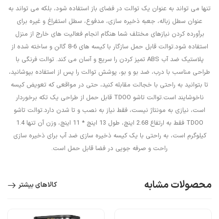
تنها می تواند به عنوان یک توالت در فضای باز استفاده شود، بلکه می تواند به
عنوان سطل زباله، جعبه ذخیره سازی، مدفوع، سطل استفراغ و غیره برای
برآورده کردن نیازهای مختلف شما هنگام انجام فعالیت های خارج از منزل
استفاده شود.توالت قابل حمل سازگار با کیسه های 6-8 گالن و ساخته شده از
پلاستیک ضد آب ABS تمیز کردن را سریع و آسان می کند. توالت فرنگی با
طراحی مناسب با درب، ضد بو و بو، پوشش توالت را پس از استفاده بپوشانید،
تا بتوانید به راحتی با خجالت مقابله کنید، حتی در مواقعی که تعویض کیسه
ناخوشایند است.توالت تاشو TDOO قابل حمل از طراحی یک تکه برخوردار
است، نیازی به مونتاژ نیست، فقط نیاز به نصب و تا شدن دارد.توالت تاشو
TDOO فقط به ارتفاع 2.68 اینچ، طول 13 اینچ * 11 اینچ، وزن آن تنها 1.4
کیلوگرم است، به راحتی با یک کیسه ذخیره سازی ضد آب برای ذخیره سازی
راحت و صرفه جویی در فضا قابل حمل است.
محصولات مشابه
کالاهای بیشتر