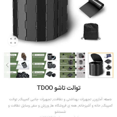
توالت تاشو TDOO
دسته:
آمازون
,
تجهیزات بهداشتی و نظافت
,
تجهیزات جانبی کمپینگ
,
توالت
کمپینگ
,
خانه و آشپزخانه
,
همه ی فروشگاه ها
,
ورزش و سفر
,
وسایل نظافت و
شستشو