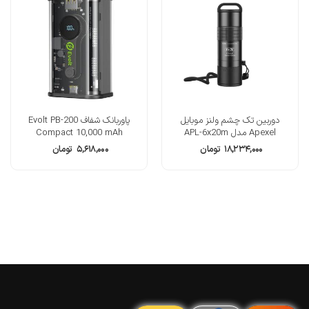
دوربین تک چشم ولنز موبایل
پاوربانک شفاف Evolt PB-200
Apexel مدل APL-6x20m
Compact 10,000 mAh
۱۸,۲۳۴,۰۰۰
تومان
۵,۶۱۸,۰۰۰
تومان