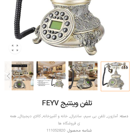
تلفن وینتیج FEYV
دسته:
آمازون
,
تلفن بی سیم، سانترال
,
خانه و آشپزخانه
,
کالای دیجیتال
,
همه
ی فروشگاه ها
شناسه محصول:
111052820