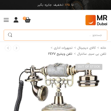
تا
25%
تخفیف جایزه بگیر
0
>
>
>
خانه
کالای دیجیتال
تجهیزات اداری
>
تلفن بی سیم، سانترال
تلفن وینتیج FEYV
OUT OF STOCK