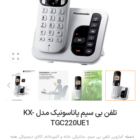
تلفن بی سیم پاناسونیک مدل KX-
TGC220UE1
دسته:
آمازون
,
تلفن بی سیم، سانترال
,
خانه و آشپزخانه
,
کالای دیجیتال
,
همه