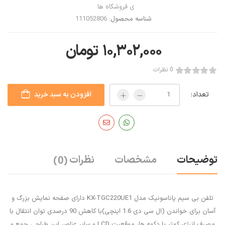
ی فروشگاه ها
شناسه محصول:
111052806
۱۰,۳۰۲,۰۰۰
تومان
0 نظرات
تعداد:
افزودن به سبد خرید
توضیحات
مشخصات
نظرات
(0)
تلفن بی سیم پاناسونیک مدل KX-TGC220UE1 دارای صفحه نمایش بزرگ و
آسان برای خواندن (ال سی دی 1.6 اینچی)با کاهش 90 درصدی توان انتقال با
مصرف انرژی کمتر با دکمه ها، موقعیت LCD و سایر عناصر این طراحی جمع و