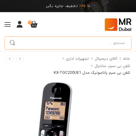
تا
25%
تخفیف جایزه بگیر
0
>
>
>
خانه
کالای دیجیتال
تجهیزات اداری
>
تلفن بی سیم، سانترال
تلفن بی سیم پاناسونیک مدل KX-TGC220UE1