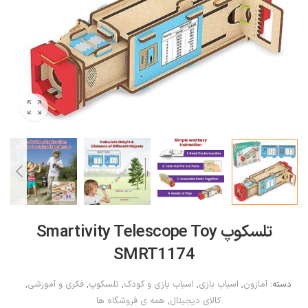
تلسکوپ Smartivity Telescope Toy
SMRT1174
دسته:
آمازون
,
اسباب بازی
,
اسباب بازی و کودک
,
تلسکوپ
,
فکری و آموزشی
,
کالای دیجیتال
,
همه ی فروشگاه ها