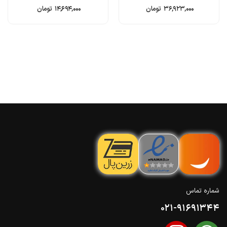
۳۶,۹۲۳,۰۰۰
تومان
۱۴,۶۹۴,۰۰۰
تومان
شماره تماس
021-91691344