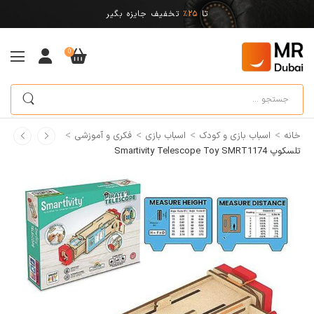
تا
25%
تخفیف جایزه بگیر
0
>
>
>
>
خانه
اسباب بازی و کودک
اسباب بازی
فکری و آموزشی
تلسکوپ Smartivity Telescope Toy SMRT1174