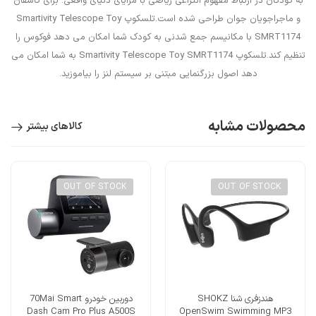
به کودکان در ارتباط مفهوم انتزاعی ریاضی با مزایای دنیای واقعی. برای کاشفان
و ماجراجویان جوان طراحی شده است.تلسکوپ Smartivity Telescope Toy
SMRT1174 با مکانیسم جمع شدنی به کودک شما امکان می دهد فوکوس را
تنظیم کند.تلسکوپ Smartivity Telescope Toy SMRT1174 به شما امکان می
دهد اصول بزرگنمایی مبتنی بر سیستم لنز را بیاموزید.
محصولات مشابه
کالاهای بیشتر
OUT OF STOCK
OUT OF STOCK
هندزفری شنا SHOKZ
دوربین خودرو 70Mai Smart
Dash Cam Pro Plus A500S
OpenSwim Swimming MP3