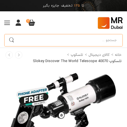
تا
25%
تخفیف جایزه بگیر
0
>
>
>
خانه
کالای دیجیتال
تلسکوپ
تلسکوپ Slokey Discover The World Telescope 40070