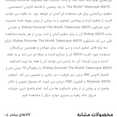
بزرگنمایی های 16x، 40x، 48x و 120x انتخاب کنید.تلسکوپ Slokey Discover
The World Telescope 40070 با یک چشمی با فاصله کانونی اختصاصی،
تنظیم بزرگنمایی برای هر مشاهده ای آسان تر خواهد بود، به علاوه می توانید
قدرت را تنظیم کرده و روشنایی تصاویر را به روشی از پیش بهینه شده مدیریت
کنید.تلسکوپ Slokey Discover The World Telescope 40070 با طراحی
ساده Slokey 40070 آن را برای تنظیم آسان و لذت بردن از هر جلسه مشاهده
عالی می کند.تلسکوپ Slokey Discover The World Telescope 40070 دارای
سه پایه قابل تنظیم است و می تواند برای جوانان و همچنین بزرگسالان
استفاده شود: قدرت 40070 آن را سرگرم کننده و حرفه ای می کند. و به لطف
اندازه و وزن کوچک آن، به راحتی می توانید آن را همه جا ببرید.تلسکوپ
Slokey Discover The World Telescope 40070 با دیافراگم 70 میلی متر و
فاصله کانونی 400 میلی متر ظرفیت دید بالایی را تضمین می کند. لنزهای
Skyways 40070 با فناوری FMC درمان می شوند که وضوح تصویر را بالاتر،
واضح تر و روشن تر از سایر تلسکوپ ها می کند. تمام واضح ترین جزئیات
مریخ، ماه، زهره و بسیاری موارد دیگر را مشاهده کنید.
محصولات مشابه
کالاهای بیشتر