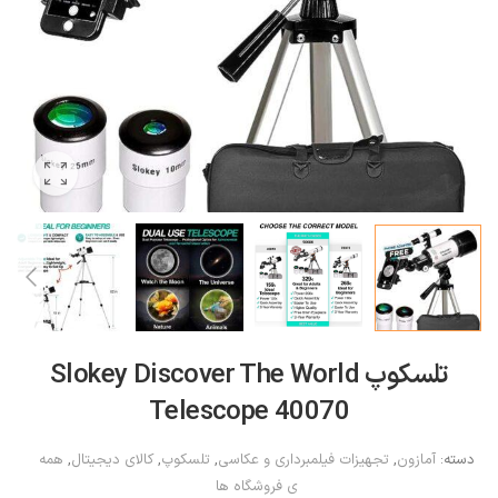
تلسکوپ Slokey Discover The World
Telescope 40070
دسته:
آمازون
,
تجهیزات فیلمبرداری و عکاسی
,
تلسکوپ
,
کالای دیجیتال
,
همه
ی فروشگاه ها