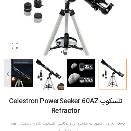
تلسکوپ Celestron PowerSeeker 60AZ
Refractor
دسته:
آمازون
,
تجهیزات فیلمبرداری و عکاسی
,
تلسکوپ
,
کالای دیجیتال
,
همه
ی فروشگاه ها