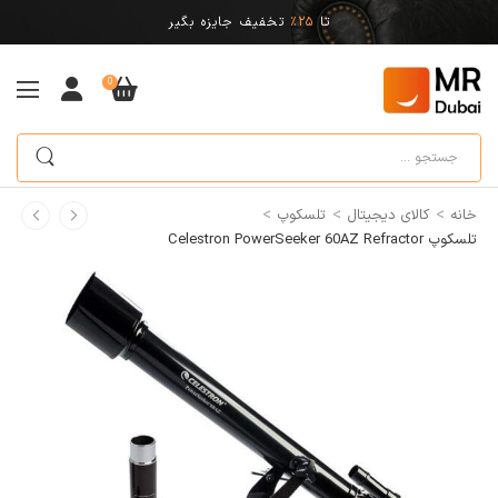
تا
25%
تخفیف جایزه بگیر
0
>
>
>
خانه
کالای دیجیتال
تلسکوپ
تلسکوپ Celestron PowerSeeker 60AZ Refractor