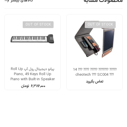
محصولات مشابه
کالاهای بیشتر
OUT OF STOCK
OUT OF STOCK
پیانو دیجیتال رول آپ Roll Up
????? ??????? ????? ???? ??? 14
Piano, 49 Keys Roll Up
??? cheotech ??? SC004
Piano with Built-in Speaker
تماس بگیرید
16 Tones
۶,۳۸۶,۰۰۰
تومان