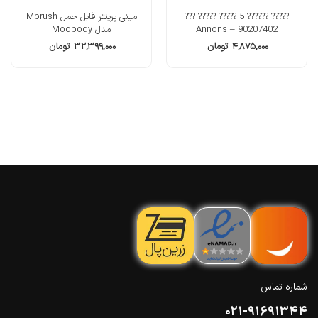
????? ?????? 5 ????? ????? ???
مینی پرینتر قابل حمل Mbrush
Annons – 90207402
مدل Moobody
۴,۸۷۵,۰۰۰
تومان
۳۲,۳۹۹,۰۰۰
تومان
شماره تماس
021-91691344