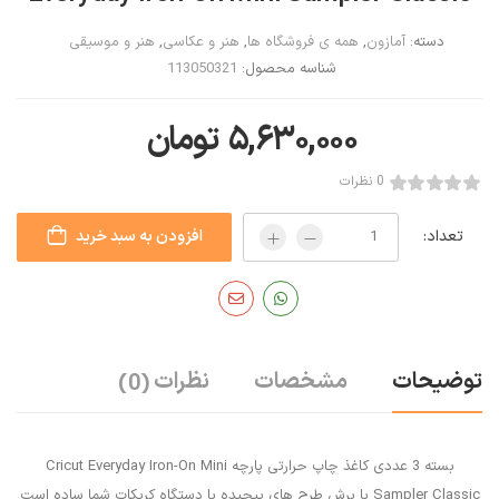
دسته:
آمازون
,
همه ی فروشگاه ها
,
هنر و عکاسی
,
هنر و موسیقی
شناسه محصول:
113050321
۵,۶۳۰,۰۰۰
تومان
0 نظرات
تعداد:
افزودن به سبد خرید
توضیحات
مشخصات
نظرات
(0)
بسته 3 عددی کاغذ چاپ حرارتی پارچه Cricut Everyday Iron-On Mini
Sampler Classic با برش طرح های پیچیده با دستگاه کریکات شما ساده است