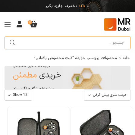
تا
25%
تخفیف جایزه بگیر
0
>
خانه
محصولات برچسب خورده “کیت مخصوص باغبانی”
فروشگاه آنلاین مستردبی
خریدی
مطمئن
پیشنهادات شگفت انگیز