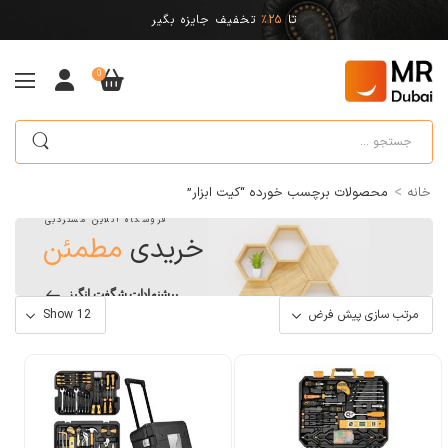
تا
25%
تخفیف جایزه بگیر
0
>
خانه
محصولات برچسب خورده “کیت ابزار”
فروشگاه آنلاین مستردبی
خریدی
مطمئن
پیشنهادات شگفت انگیز