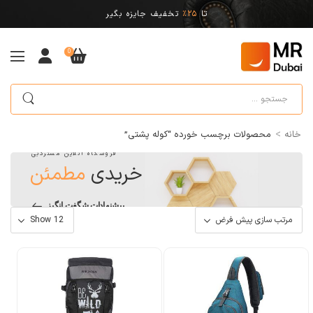
تا
25%
تخفیف جایزه بگیر
0
>
خانه
محصولات برچسب خورده “کوله پشتی”
فروشگاه آنلاین مستردبی
خریدی
مطمئن
پیشنهادات شگفت انگیز