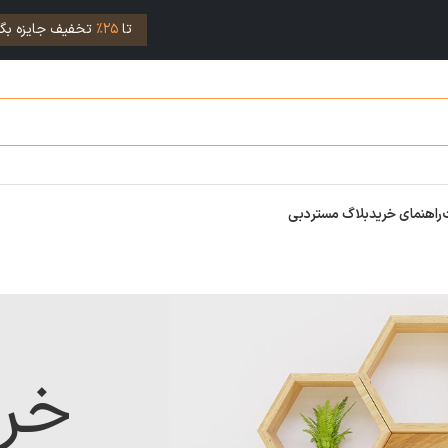
تا
25%
تخفیف جایزه بگی
راهنمای خرید
بلاگ مستردبی
خر