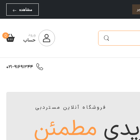
ر
مشاهده
ورود
0
حساب
021-91691344
فروشگاه آنلاین مستردبی
یدی
مطمئن