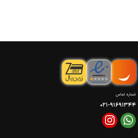
شماره تماس
021-91691344