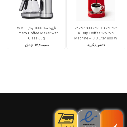
???? ??? 0.3 ???? 800 ???? ??
قهوه ساز 1000 واتی WMF
Lumero Coffee Maker with
???? ???? K Cup Coffee
Glass Jug
Machine – 0.3 Liter 800 W
With High Pressure
تماس بگیرید
۱۷,۴۰۰,۰۰۰
تومان