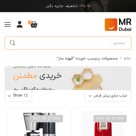
تا
25%
تخفیف جایزه بگیر
0
>
خانه
محصولات برچسب خورده “قهوه ساز”
فروشگاه آنلاین مستردبی
خریدی
مطمئن
پیشنهادات شگفت انگیز
OUT OF STOCK
OUT OF STOCK