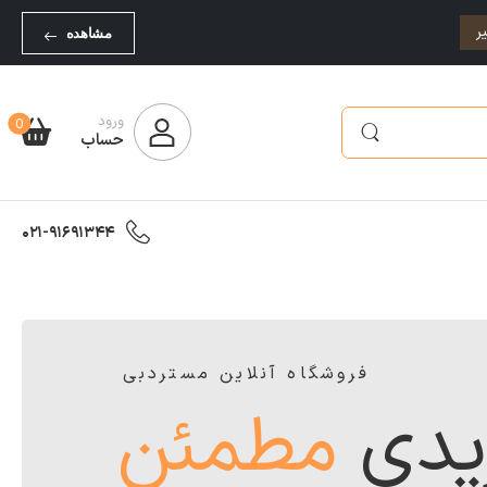
ر
مشاهده
ورود
0
حساب
021-91691344
فروشگاه آنلاین مستردبی
یدی
مطمئن