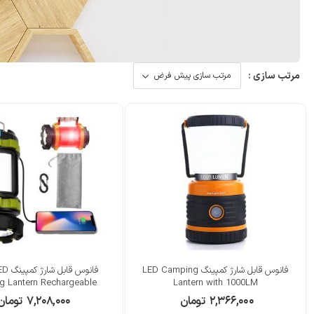
مرتب سازی :
فانوس قابل شارژ کمپینگ LED Camping
فانوس ق
g Lantern Rechargeable
Lantern with 1000LM
۲,۳۶۶,۰۰۰
تومان
۷,۲۰۸,۰۰۰
تومان