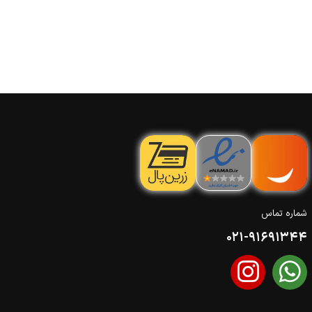
شماره تماس
021-91691344