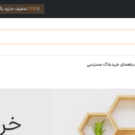
تا
25%
تخفیف جایزه بگی
راهنمای خرید
بلاگ مستردبی
خر