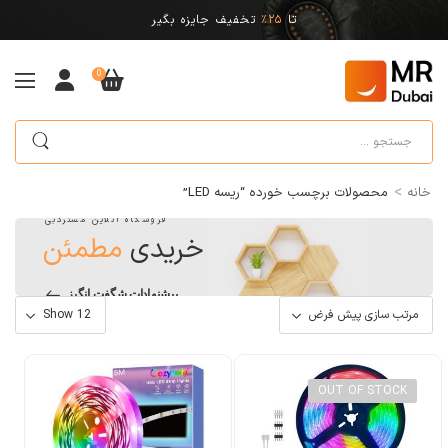
تا
25%
تخفیف جایزه بگیر
0
>
خانه
محصولات برچسب خورده “ریسه LED”
فروشگاه آنلاین مستردبی
خریدی
مطمئن
پیشنهادات شگفت انگیز
OUT OF STOCK