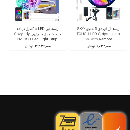
ریسه ال ای دی 5 متری SKY-
ریسه نور LED با کنترل برنامه
TOUCH LED Strips Lights
بلوتوث برای تلویزیون Cozylady
5M USB Led Light Strip
5M with Remote
۱,۷۳۲,۰۰۰
تومان
۳,۲۳۴,۰۰۰
تومان