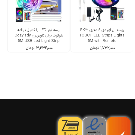
ریسه ال ای دی 5 متری SKY-
ریسه نور LED با کنترل برنامه
TOUCH LED Strips Lights
بلوتوث برای تلویزیون Cozylady
5M USB Led Light Strip
5M with Remote
۱,۷۳۲,۰۰۰
تومان
۳,۲۳۴,۰۰۰
تومان