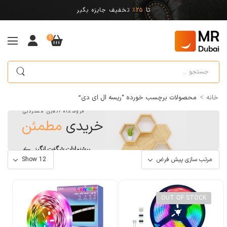
تا
25%
تخفیف جایزه بگیر
0
>
خانه
محصولات برچسب خورده “ریسه ال ای دی”
فروشگاه آنلاین مستردبی
خریدی
مطمئن
پیشنهادات شگفت انگیز
OUT OF STOCK