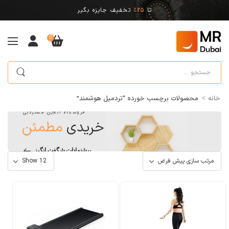
تا
25%
تخفیف جایزه بگیر
0
>
خانه
محصولات برچسب خورده “تردمیل هوشمند”
فروشگاه آنلاین مستردبی
خریدی
مطمئن
پیشنهادات شگفت انگیز