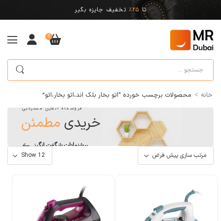
تا
25%
تخفیف جایزه بگیر
0
>
خانه
محصولات برچسب خورده “اتو بخار بلک اند،اتو بخار،اتو”
فروشگاه آنلاین مستردبی
خریدی
مطمئن
پیشنهادات شگفت انگیز