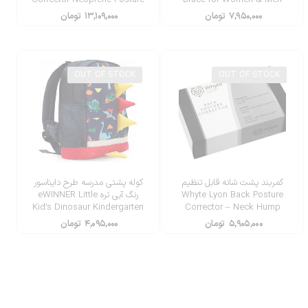
Corrector Scoliosis Back
۷,۹۵۰,۰۰۰
تومان
۱۳,۱۰۹,۰۰۰
تومان
Brace
OUT OF STOCK
OUT OF STOCK
کمربند پشت شانه قابل تنظیم
کوله پشتی مدرسه طرح دایناسور
Whyte Lyon Back Posture
رنگ آبی تره eWINNER Little
Kid’s Dinosaur Kindergarten
Corrector – Neck Hump
School Backpack
Corrector
۵,۹۰۵,۰۰۰
تومان
۴,۰۹۵,۰۰۰
تومان