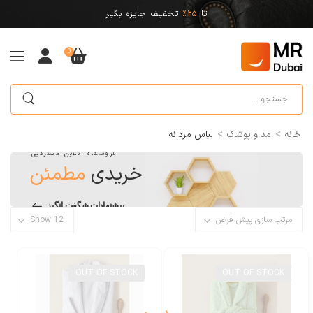
تا
25%
تخفیف جایزه بگیر
0
>
>
خانه
مد و پوشاک
لباس مردانه
فروشگاه آنلاین مستردبی
خریدی
مطمئن
پیشنهادات شگفت انگیز
OUT OF STOCK
OUT OF STOCK