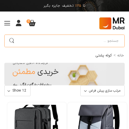
تا
25%
تخفیف جایزه بگیر
0
>
خانه
کوله پشتی
فروشگاه آنلاین مستردبی
خریدی
مطمئن
پیشنهادات شگفت انگیز