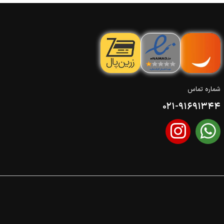
شماره تماس
021-91691344