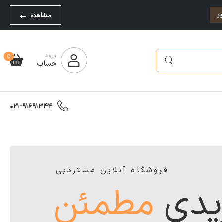
ر
مشاهده
ورود
0
حساب
021-91691344
فروشگاه آنلاین مستردبی
یدی
مطمئن