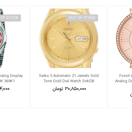
 OF STOCK
OUT OF STOCK
nalog Display
Seiko 5 Automatic 21 Jewels Gold
Fossil
NK 369K1
Tone Gold Dial Watch Snkl28
Analog Di
۳۰,۸۵۰,۰۰۰
تومان
۴,۰۰۰
ن