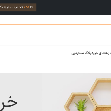
تا
25%
تخفیف جایزه بگی
راهنمای خرید
بلاگ مستردبی
خر