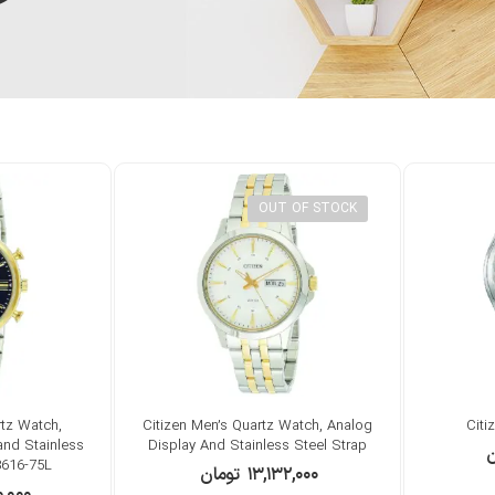
OUT OF STOCK
tz Watch,
Citizen Men’s Quartz Watch, Analog
Citi
and Stainless
Display And Stainless Steel Strap
ن
3616-75L
۱۳,۱۳۲,۰۰۰
تومان
۰,۰۰۰